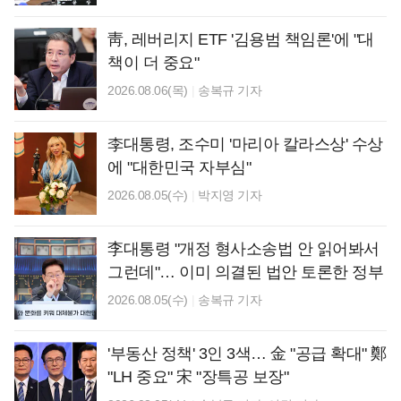
靑, 레버리지 ETF '김용범 책임론'에 "대
책이 더 중요"
2026.08.06(목)
|
송복규 기자
李대통령, 조수미 '마리아 칼라스상' 수상
에 "대한민국 자부심"
2026.08.05(수)
|
박지영 기자
李대통령 "개정 형사소송법 안 읽어봐서
그런데"… 이미 의결된 법안 토론한 정부
2026.08.05(수)
|
송복규 기자
'부동산 정책' 3인 3색… 金 "공급 확대" 鄭
"LH 중요" 宋 "장특공 보장"