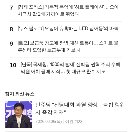
7
[경제 포커스] 기록적 폭염에 '히트 플레이션'… 오이·
시금치 값 2배 가까이로 뛰었다
8
[뉴스 블로그] 오징어 유혹하는 'LED 집어등'의 마력
9
[르포] 보급품 창고에 장병 대신 로봇이… 스마트 물
류센터 도입한 보급부대 가보니
10
[단독] 국세청, '4000억 탈세' 선박왕 권혁 주식 수백
억원 어치 공매 시작… 첫 대규모 환수 시도
정치 최신 뉴스
민주당 "전당대회 과열 양상…불법 행위
시 즉각 제재"
2026.08.06(목)
|
이건 기자