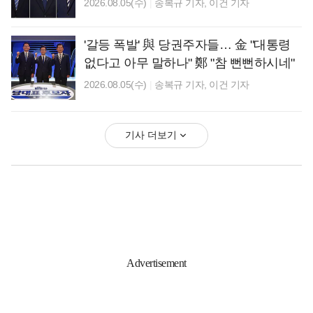
2026.08.05(수)
|
송복규 기자,
이건 기자
'갈등 폭발' 與 당권주자들… 金 "대통령
없다고 아무 말하나" 鄭 "참 뻔뻔하시네"
2026.08.05(수)
|
송복규 기자,
이건 기자
기사 더보기