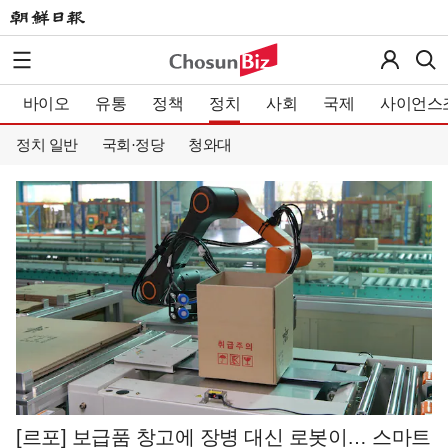
바이오
유통
정책
정치
사회
국제
사이언스
정치 일반
국회·정당
청와대
[르포] 보급품 창고에 장병 대신 로봇이… 스마트