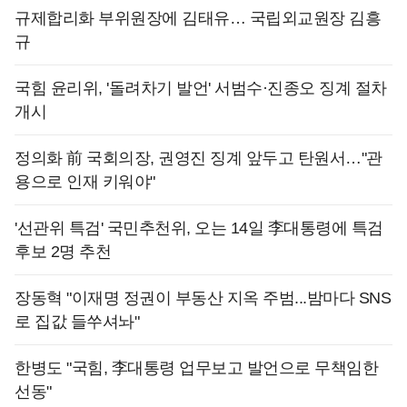
규제합리화 부위원장에 김태유… 국립외교원장 김흥
규
국힘 윤리위, '돌려차기 발언' 서범수·진종오 징계 절차
개시
정의화 前 국회의장, 권영진 징계 앞두고 탄원서…"관
용으로 인재 키워야"
'선관위 특검' 국민추천위, 오는 14일 李대통령에 특검
후보 2명 추천
장동혁 "이재명 정권이 부동산 지옥 주범...밤마다 SNS
로 집값 들쑤셔놔"
한병도 "국힘, 李대통령 업무보고 발언으로 무책임한
선동"