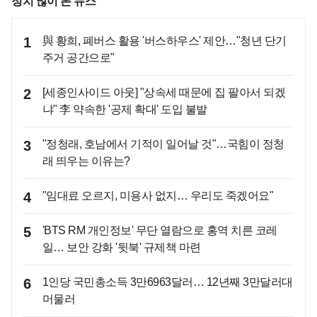
정치 많이 본 뉴스
1
與 황희, 폐버스 활용 '버스하우스' 제안…"청년 단기
주거 공간으로"
2
[세종인사이드 아웃] "상속세 때문에 집 팔아서 되겠
냐" 李 약속한 '공제 확대' 도입 불발
3
"정청래, 호남에서 기적이 일어날 것"…국힘이 정청
래 띄우는 이유는?
4
"임대료 오르지, 미용사 없지… 우리도 죽겠어요"
5
'BTS RM 개인정보' 무단 열람으로 홍역 치른 코레
일… 보안 강화 '뒷북' 규제책 마련
6
1인당 국민총소득 3만6963달러… 12년째 3만달러대
머물러