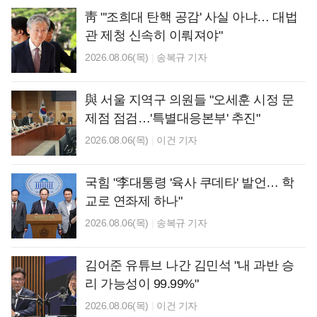
靑 "'조희대 탄핵 공감' 사실 아냐… 대법
관 제청 신속히 이뤄져야"
2026.08.06(목)
|
송복규 기자
與 서울 지역구 의원들 "오세훈 시정 문
제점 점검…'특별대응본부' 추진"
2026.08.06(목)
|
이건 기자
국힘 "李대통령 '육사 쿠데타' 발언… 학
교로 연좌제 하나"
2026.08.06(목)
|
송복규 기자
김어준 유튜브 나간 김민석 "내 과반 승
리 가능성이 99.99%"
2026.08.06(목)
|
이건 기자